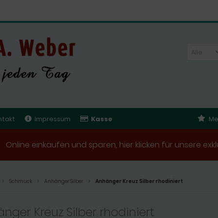
Alle
ntakt
Impressum
Kasse
Me
Online einkaufen und sparen, hier klicken für unsere e
Schmuck
Anhänger Silber
Anhänger Kreuz Silber rhodiniert
nger Kreuz Silber rhodiniert