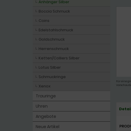
Anhänger Silber
Boccia Schmuck
Coins
Edelstahlschmuck
Goldschmuck
Herrenschmuck
Ketten/Colliers Silber
Lotus Silber
Schmuckringe
Für eine gr
Xenox
Vorschaubi
Trauringe
Uhren
Detai
Angebote
PROD
Neue Artikel