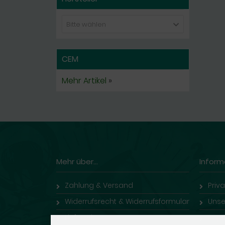
Bitte wählen
CEM
Mehr Artikel
»
Mehr über...
Inform
Zahlung & Versand
Priv
Widerrufsrecht & Widerrufsformular
Unse
Lieferzeit
Imp