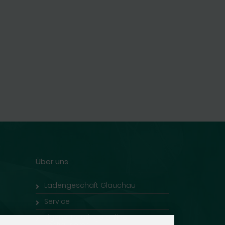
Über uns
Ladengeschäft Glauchau
Service
Eigene Trauringe online