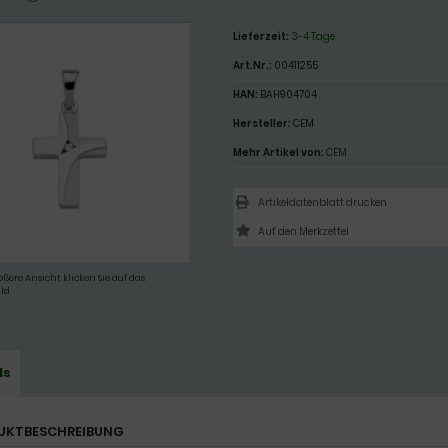
Lieferzeit:
3-4 Tage
Art.Nr.:
00411255
HAN:
BAH904704
Hersteller:
CEM
Mehr Artikel von:
CEM
Artikeldatenblatt drucken
ößere Ansicht klicken Sie auf das
ld
ls
UKTBESCHREIBUNG