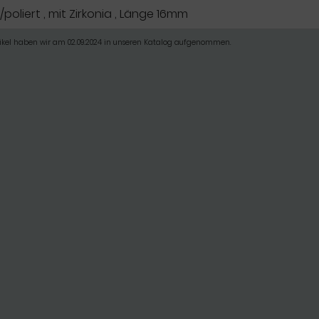
poliert , mit Zirkonia , Länge 16mm
tikel haben wir am 02.09.2024 in unseren Katalog aufgenommen.