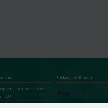
ationen
Zahlungsmethoden
atsphäre und Datenschutz
re AGB
ressum
Kauf auf Rechnung