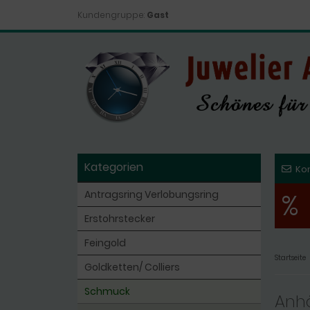
Kundengruppe:
Gast
Kategorien
Ko
%
Antragsring Verlobungsring
Erstohrstecker
Feingold
Startseite
Goldketten/ Colliers
Schmuck
Anhä