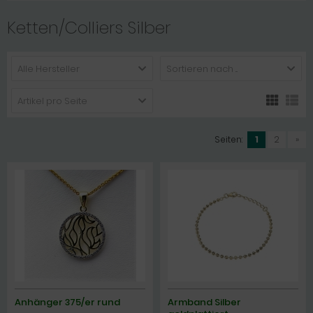
Ketten/Colliers Silber
Alle Hersteller
Sortieren nach ...
Artikel pro Seite
Seiten:
1
2
»
Anhänger 375/er rund
Armband Silber