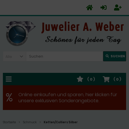
Alle
SUCHEN
(
0
)
(
0
)
%
Online einkaufen und sparen, hier klicken für
unsere exklusiven Sonderangebote.
Startseite
Schmuck
Ketten/Colliers Silber