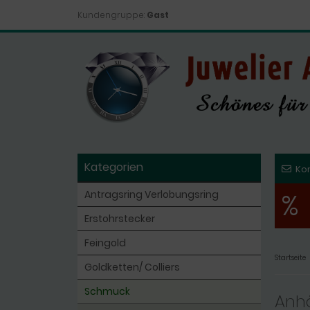
Kundengruppe:
Gast
Kategorien
Ko
%
Antragsring Verlobungsring
Erstohrstecker
Feingold
Startseite
Goldketten/ Colliers
Schmuck
Anhä