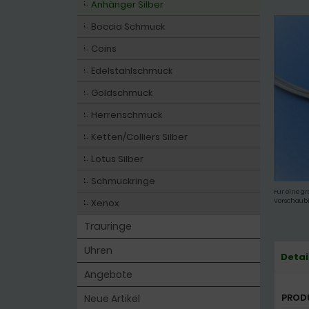
Anhänger Silber
Boccia Schmuck
Coins
Edelstahlschmuck
Goldschmuck
Herrenschmuck
Ketten/Colliers Silber
Lotus Silber
Schmuckringe
Für eine gr
Xenox
Vorschaubi
Trauringe
Uhren
Detai
Angebote
PROD
Neue Artikel