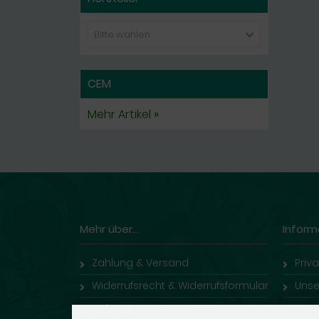
Bitte wählen
CEM
Mehr Artikel
»
Mehr über...
Inform
Zahlung & Versand
Priv
Widerrufsrecht & Widerrufsformular
Unse
Lieferzeit
Imp