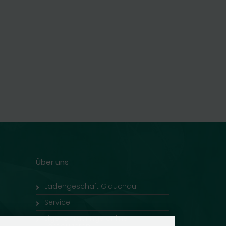
Über uns
Ladengeschäft Glauchau
Service
Eigene Trauringe online