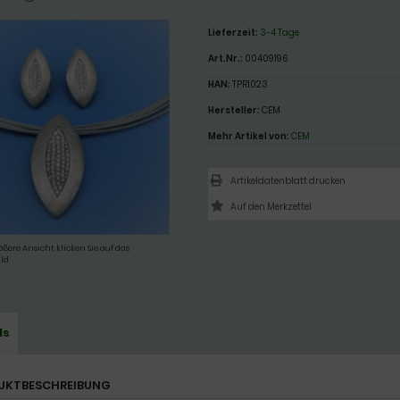
Lieferzeit:
3-4 Tage
Art.Nr.:
00409196
HAN:
TPR1023
Hersteller:
CEM
Mehr Artikel von:
CEM
Artikeldatenblatt drucken
ößere Ansicht klicken Sie auf das
ld
ls
UKTBESCHREIBUNG