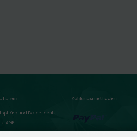
ationen
Zahlungsmethoden
atsphäre und Datenschutz
re AGB
ressum
Kauf auf Rechnung