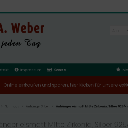
Alle
ntakt
Impressum
Kasse
Me
Online einkaufen und sparen, hier klicken für unsere e
Schmuck
Anhänger Silber
Anhänger eismatt Mitte Zirkonia, Silber 925/- 
nger eismatt Mitte Zirkonia, Silber 925/