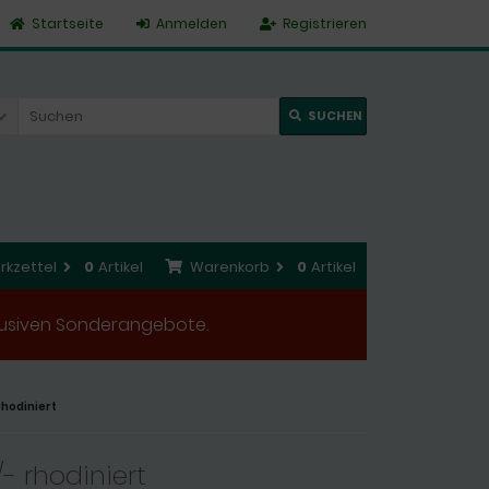
Startseite
Anmelden
Registrieren
SUCHEN
rkzettel
0
Artikel
Warenkorb
0
Artikel
xklusiven Sonderangebote.
rhodiniert
- rhodiniert