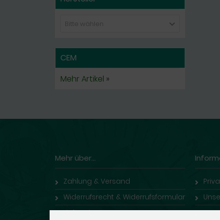
Bitte wählen
CEM
Mehr Artikel
»
Mehr über...
Inform
Zahlung & Versand
Priv
Widerrufsrecht & Widerrufsformular
Unse
Lieferzeit
Imp