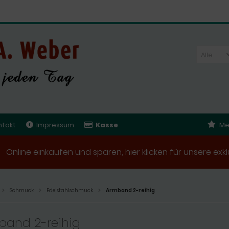
Alle
ntakt
Impressum
Kasse
Me
Online einkaufen und sparen, hier klicken für unsere e
Schmuck
Edelstahlschmuck
Armband 2-reihig
band 2-reihig