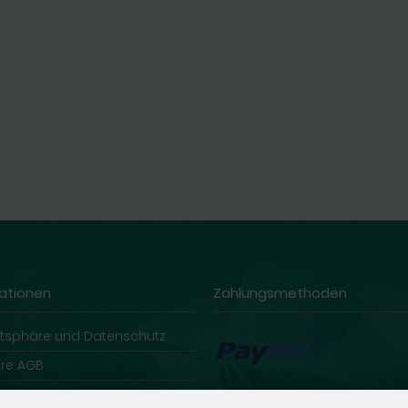
ationen
Zahlungsmethoden
atsphäre und Datenschutz
re AGB
ressum
Kauf auf Rechnung