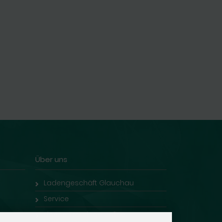
Über uns
Ladengeschäft Glauchau
Service
Eigene Trauringe online