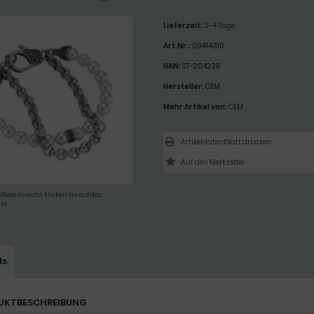
Lieferzeit:
3-4 Tage
Art.Nr.:
00414310
HAN:
ST-00423B
Hersteller:
CEM
Mehr Artikel von:
CEM
Artikeldatenblatt drucken
ößere Ansicht klicken Sie auf das
ld
ls
UKTBESCHREIBUNG