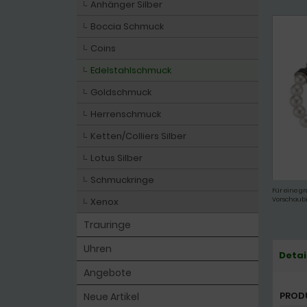
Anhänger Silber
Boccia Schmuck
Coins
Edelstahlschmuck
Goldschmuck
Herrenschmuck
Ketten/Colliers Silber
Lotus Silber
Schmuckringe
Für eine gr
Xenox
Vorschaubi
Trauringe
Uhren
Detai
Angebote
PROD
Neue Artikel