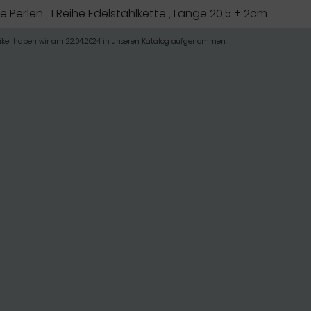
he Perlen , 1 Reihe Edelstahlkette , Länge 20,5 + 2cm
tikel haben wir am 22.04.2024 in unseren Katalog aufgenommen.