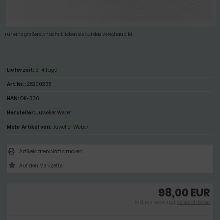
Für eine größere Ansicht klicken Sie auf das Vorschaubild
Lieferzeit:
3-4 Tage
Art.Nr.:
28200268
HAN:
OK-336
Hersteller:
Juwelier Weber
Mehr Artikel von:
Juwelier Weber
Artikeldatenblatt drucken
98,00 EUR
inkl. 19 % MwSt. zzgl.
Versandkosten