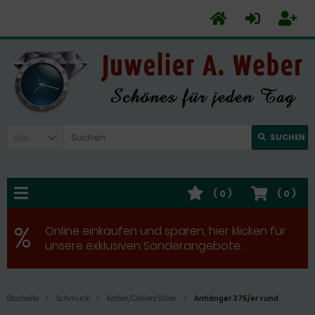
Alle
SUCHEN
(
0
)
(
0
)
%
Online einkaufen und sparen, hier klicken für
unsere exklusiven Sonderangebote.
Startseite
Schmuck
Ketten/Colliers Silber
Anhänger 375/er rund